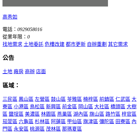
高秀如
電話：
0929058016
從業年限：
0
找地需求
土地委託
危樓改建
都市更新
自辦重劃
其它需求
公告
土地
廠房
商辦
店面
區域：
三民區
鳳山區
左營區
鼓山區
苓雅區
楠梓區
前鎮區
仁武區
大
寮區
小港區
鳥松區
新興區
前金區
岡山區
大社區
橋頭區
大樹
區
鹽埕區
美濃區
林園區
燕巢區
湖內區
旗山區
路竹區
梓官區
茄萣區
六龜區
杉林區
阿蓮區
甲仙區
旗津區
彌陀區
田寮區
內
門區
永安區
桃源區
茂林區
那瑪夏區