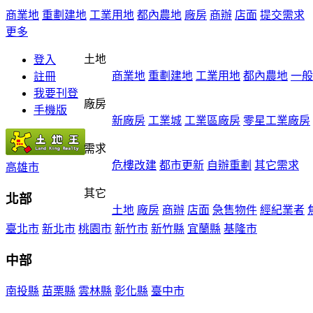
商業地
重劃建地
工業用地
都內農地
廠房
商辦
店面
提交需求
更多
土地
登入
商業地
重劃建地
工業用地
都內農地
一般
註冊
我要刊登
廠房
手機版
新廠房
工業城
工業區廠房
零星工業廠房
需求
危樓改建
都市更新
自辦重劃
其它需求
高雄市
其它
北部
土地
廠房
商辦
店面
急售物件
經紀業者
臺北市
新北市
桃園市
新竹市
新竹縣
宜蘭縣
基隆市
中部
南投縣
苗栗縣
雲林縣
彰化縣
臺中市