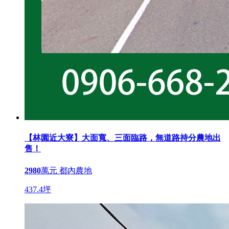
【林園近大寮】大面寬、三面臨路，無道路持分農地出
售！
2980
萬元
都內農地
437.4坪