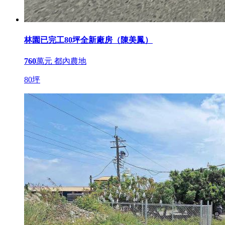
林園已完工80坪全新廠房（陳美鳳）
760
萬元
都內農地
80坪