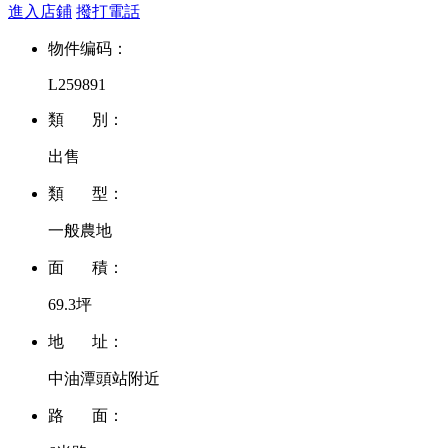
進入店鋪
撥打電話
物件编码：
L259891
類 別：
出售
類 型：
一般農地
面 積：
69.3坪
地 址：
中油潭頭站附近
路 面：