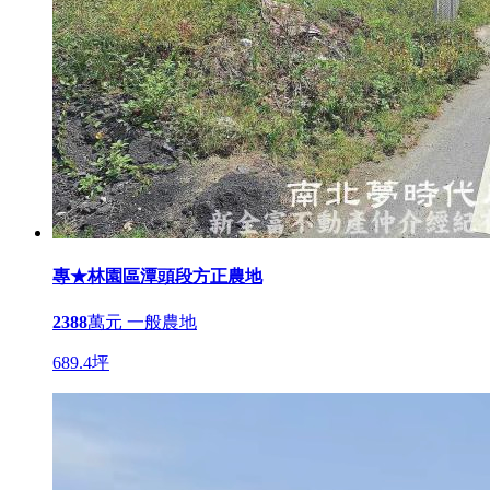
專★林園區潭頭段方正農地
2388
萬元
一般農地
689.4坪