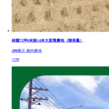
林園72坪8米路14米大面寬農地（陳美鳳）
299
萬元
都內農地
72坪