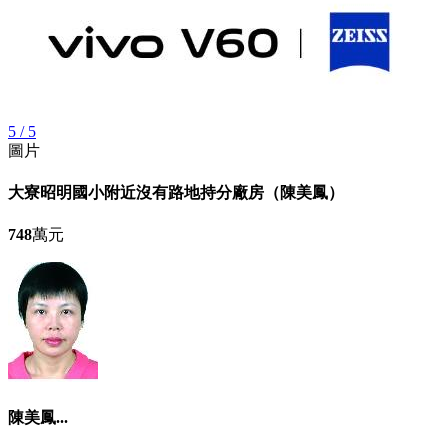
5 / 5
圖片
大寮昭明國小附近沒有路地持分廠房（陳美鳳）
748
萬元
陳美鳳...