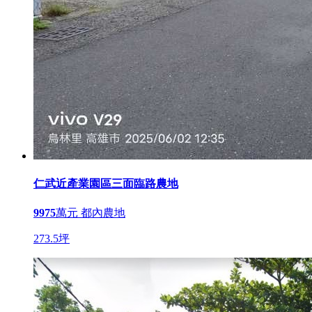
仁武近產業園區三面臨路農地
9975
萬元
都內農地
273.5坪