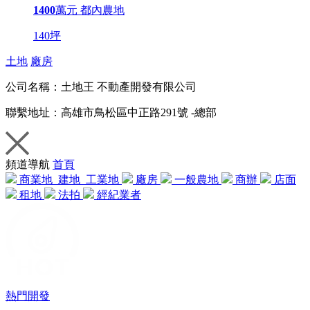
1400
萬元
都內農地
140坪
土地
廠房
公司名稱：
土地王 不動產開發有限公司
聯繫地址：
高雄市鳥松區中正路291號 -總部
頻道導航
首頁
商業地
建地
工業地
廠房
一般農地
商辦
店面
租地
法拍
經紀業者
熱門開發