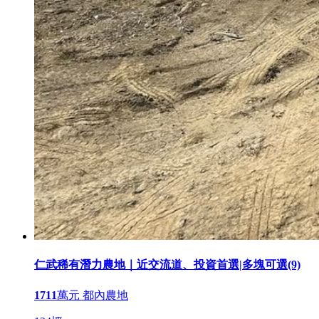
仁武稀有潛力農地｜近交流道、投資首選|多塊可選(9)
1711
萬元
都內農地