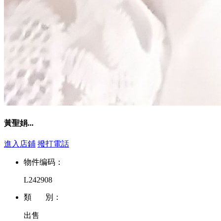
黃聖娟...
進入店鋪
撥打電話
物件编码：
L242908
類 別：
出售