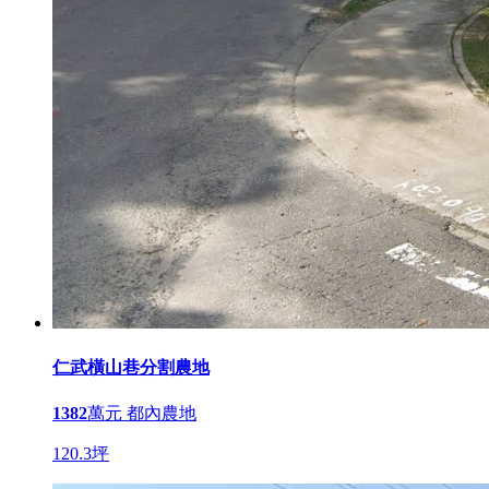
仁武橫山巷分割農地
1382
萬元
都內農地
120.3坪