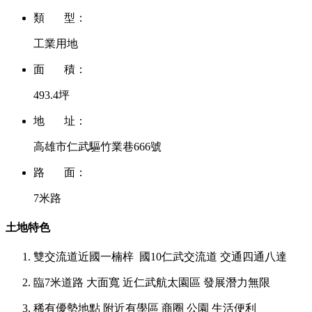
類 型：
工業用地
面 積：
493.4坪
地 址：
高雄市仁武驅竹業巷666號
路 面：
7米路
土地特色
雙交流道近國一楠梓 國10仁武交流道 交通四通八達
臨7米道路 大面寬 近仁武航太園區 發展潛力無限
稀有優勢地點 附近有學區 商圈 公園 生活便利