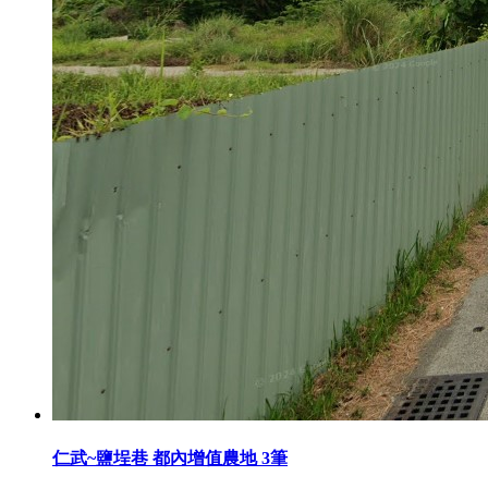
仁武~鹽埕巷 都內增值農地 3筆