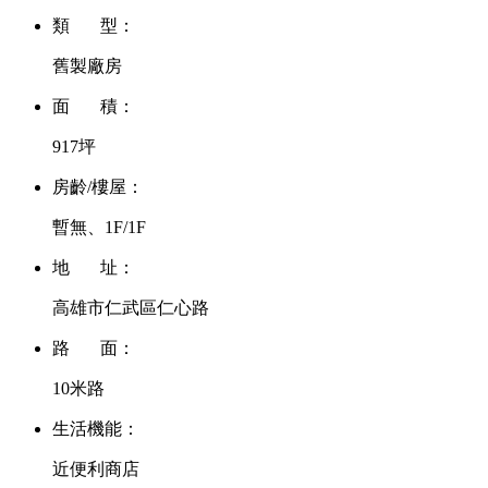
類 型：
舊製廠房
面 積：
917坪
房齡/樓屋：
暫無、1F/1F
地 址：
高雄市仁武區仁心路
路 面：
10米路
生活機能：
近便利商店