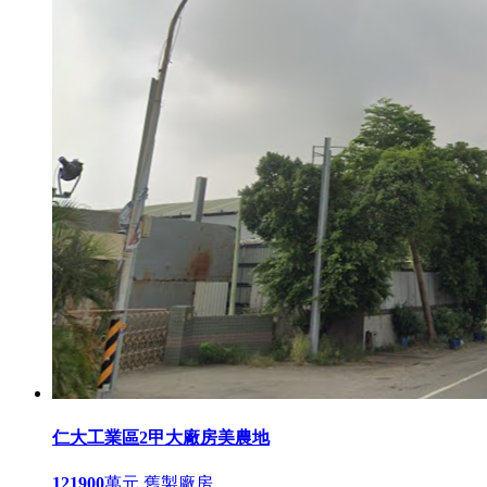
仁大工業區2甲大廠房美農地
121900
萬元
舊製廠房