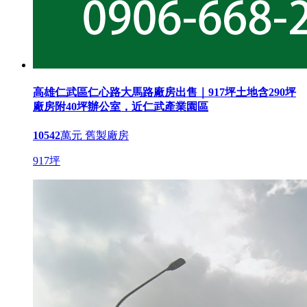
高雄仁武區仁心路大馬路廠房出售｜917坪土地含290坪
廠房附40坪辦公室，近仁武產業園區
10542
萬元
舊製廠房
917坪