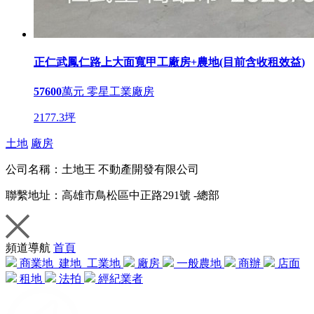
正仁武鳳仁路上大面寬甲工廠房+農地(目前含收租效益)
57600
萬元
零星工業廠房
2177.3坪
土地
廠房
公司名稱：
土地王 不動產開發有限公司
聯繫地址：
高雄市鳥松區中正路291號 -總部
頻道導航
首頁
商業地
建地
工業地
廠房
一般農地
商辦
店面
租地
法拍
經紀業者