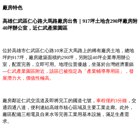
廠房特色
高雄仁武區仁心路大馬路廠房出售｜917坪土地含290坪廠房附
40坪辦公室，近仁武產業園區
位於高雄市仁武區仁心路10米正大馬路上的稀有廠房土地，總地
坪約917坪，廠房建築面積約290坪，另附設40坪企業專用辦公
室，配置完善，立即可用。地理位置優越，坐落於台灣經濟重鎮
—
仁武產業園區附近，該區已被指定為「產業輔導專用區」，發
展潛力大，價值性極高。
廠房鄰近仁武交流道及即將完工的國道七號，
車程僅約3分鐘
，交
通四通八達，便利連結高雄市核心區域及主要工業走廊。此外，
廠區配備三相電及自來水等完善工業用基本設施，滿足生產需
求。