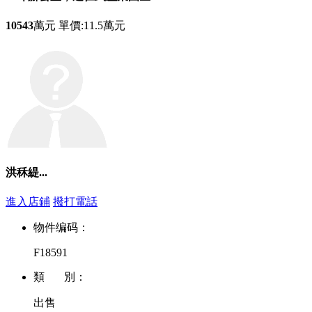
10543
萬元
單價:11.5萬元
洪秝緹...
進入店鋪
撥打電話
物件编码：
F18591
類 別：
出售