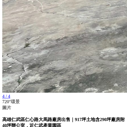
4 / 4
720°環景
圖片
高雄仁武區仁心路大馬路廠房出售｜917坪土地含290坪廠房附
40坪辦公室，近仁武產業園區