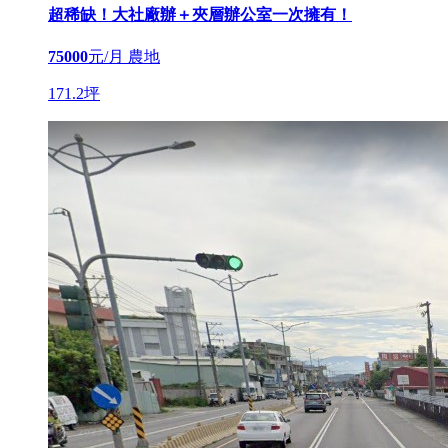
超稀缺！大社廠辦＋夾層辦公室一次擁有！
75000
元/月
農地
171.2坪