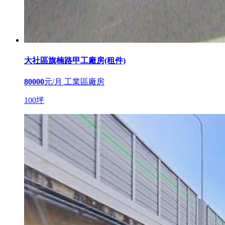
大社區旗楠路甲工廠房(租件)
80000
元/月
工業區廠房
100坪