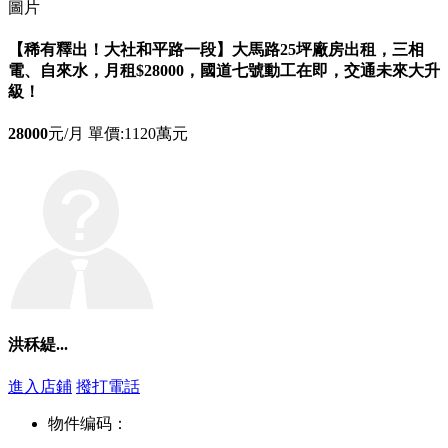
圖片
【稀有釋出！大社和平路一段】大馬路25坪廠房出租，三相
電、自來水，月租$28000，國道七號動工在即，交通未來大升
級！
28000
元/月
單價:1120萬元
洪秝緹...
進入店鋪
撥打電話
物件编码：