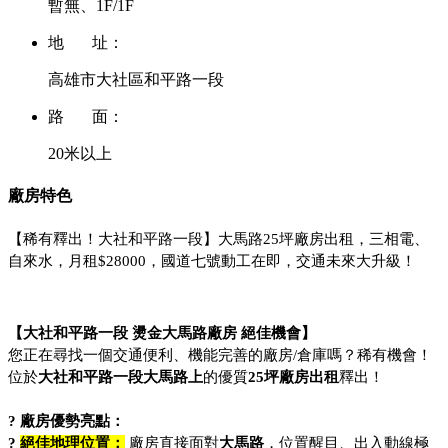
暫無、1F/1F
地 址：
高雄市大社區和平路一段
路 面：
20米以上
廠房特色
【稀有釋出！大社和平路一段】大馬路25坪廠房出租，三相電、
自來水，月租$28000，國道七號動工在即，交通未來大升級！ 
【大社和平路一段 燙金大馬路廠房 絕佳機會】
您正在尋找一個交通便利、機能完善的廠房/倉庫嗎？稀有機會！
位於
大社和平路一段大馬路上
的優質
25坪廠房出租
釋出！
? 廠房優勢亮點：
? 
絕佳地理位置：
 廠房直接面對
大馬路
，位置醒目、出入動線極