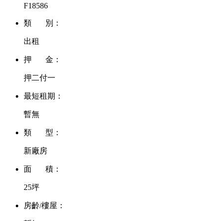
F18586
類 別：
出租
押 金：
押二付一
最短租期：
暫無
類 型：
新廠房
面 積：
25坪
房齡/樓屋：