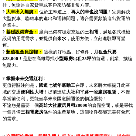
佳，無論是自家貨車或客戶來訪都非常方便。
? 
大車出入無虞：
 位於主幹道上，
再大的車也沒問題
！完美解決
大型貨車、聯結車的進出和迴轉問題，適合需要頻繁進出貨運的
企業主。
? 
基礎設備齊全：
 廠內已備有穩定充足的
三相電
，滿足各式機械
設備的用電需求，並提供
自來水
，使用方便，立刻進駐即可營
運。
? 
超值租金負擔輕：
 這樣的好地點、好條件，
月租金只要
$28,000
！是您在高雄尋找
小型廠房出租25坪
的首選，創業、擴編
無壓力。
?️ 掌握未來交通紅利：
更值得關注的是，
國道七號年底動工
在即，未來將大幅提升此區
域的交通
便利性大增
！提前進駐
大社和平路一段廠房租賃
，不僅
享當前便利，更能坐享未來國道開通後的物流優勢！
不論您是需要一個
高雄大社廠房月租28000
的倉儲空間，或是尋找
一個具備
三相電廠房
條件的生產基地，這個物件都能完美符合您
的需求。