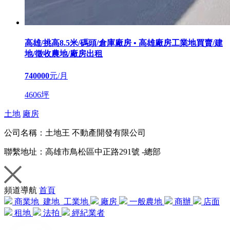
高雄/挑高8.5米/碼頭/倉庫廠房 • 高雄廠房工業地買賣/建
地/徵收農地/廠房出租
740000
元/月
4606坪
土地
廠房
公司名稱：
土地王 不動產開發有限公司
聯繫地址：
高雄市鳥松區中正路291號 -總部
頻道導航
首頁
商業地
建地
工業地
廠房
一般農地
商辦
店面
租地
法拍
經紀業者