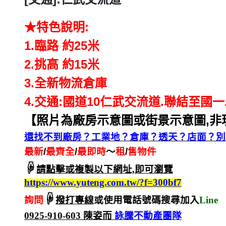
★特色說明:
1.
臨路 約25米
2.
挑高 約15米
3.
全新物流倉庫
4.
交通:國道10仁武交流道.聯結至國一
【照片為廠房示意圖或街景示意圖,非
還找不到廠房？工業地？倉庫？透天？店面？別
最新
/
最齊全
/
最即時
～
租
/
售物件
☟
請點擊或複製以下網址,即可瀏覽
https://www.yuteng.com.tw/?f=300bf7
☟
詢問
撥打專線
或使用電話號碼搜尋加入
Line
0925-910-603
陳姿而
詠騰不動產團隊