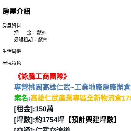
房屋介紹
房屋資料
押 金：
暫無
最短租期：
暫無
生活周邊
屋況特色
《詠騰工商團隊》
專營桃園高雄仁武~工業地廠房廠辦倉庫
案名
高雄仁武產業專區全新物流倉17
:
[
租金]:150萬
[
坪數]:約1754坪
【預計興建坪數】
[
交通]:仁武交流道