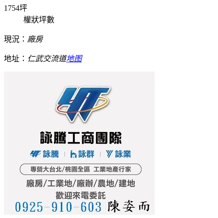
1754坪
權狀坪數
現況：
廠房
地址：
仁武交流道
地图