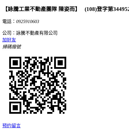
【詠騰工業不動產團隊 陳姿而】 (108)登字第34495
電話：
0925910603
公司：詠騰不動產有限公司
加好友
掃碼撥號
预约留言