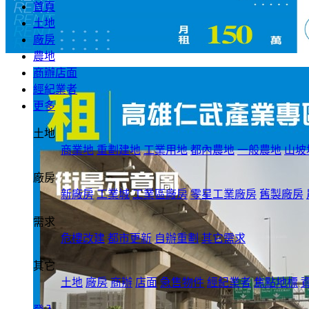
首頁
土地
廠房
農地
商辦店面
經紀業者
更多
土地
商業地
重劃建地
工業用地
都內農地
一般農地
山坡
廠房
新廠房
工業城
工業區廠房
零星工業廠房
舊製廠房
需求
危樓改建
都市更新
自辦重劃
其它需求
其它
土地
廠房
商辦
店面
急售物件
經紀業者
焦點地標