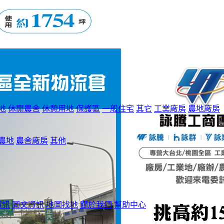
地
休閒農舍
休憩用地
保護區
一般住宅
其它
工業廠房
農地廠房
農地
農舍廠房
其他
資訊
圖文資訊
地圖找地
關於我們
幫助中心