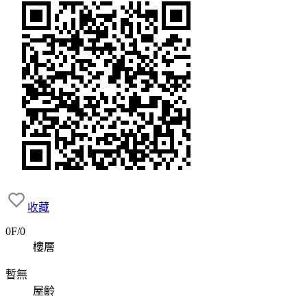
收藏
0F/0
樓層
暫無
屋齡