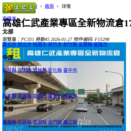
您的位置：
首頁
>
廠房
>
详情
高雄市
高雄仁武產業專區全新物流倉17
北部
瀏覽量：
PC
351
移動
45
2026-01-27
物件编码:
F15298
臺北市
新北市
桃園市
新竹市
新竹縣
宜蘭縣
基隆市
中部
南投縣
苗栗縣
雲林縣
彰化縣
臺中市
南部
屏東縣
嘉義縣
嘉義市
臺南市
高雄市
東部
臺東縣
花蓮縣
澎湖縣
金門縣
連江縣