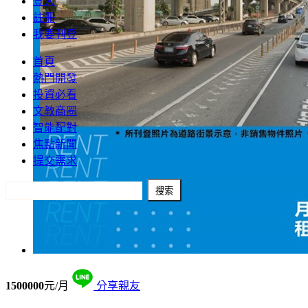
登入
註冊
我要刊登
首頁
熱門開發
投資必看
文教商圈
智能配對
焦點新聞
提交需求
1500000
元/月
分享親友