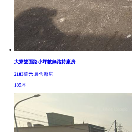
大寮雙面路小坪數無路持廠房
2183
萬元
農舍廠房
185坪