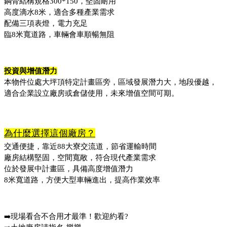
鋼骨結構規格300*150，堅固耐用
高度滴水8米，適合多種產業需求
配備三項表燈，電力充足
臨8米寬道路，車輛會車順暢無阻
投資與增值潛力
本物件位處大坪頂特定計畫區旁，區域發展潛力大，地段優越，
適合企業設立廠房或倉儲使用，未來增值空間可期。
為什麼選擇這個廠房？
交通便捷，靠近88大寮交流道，節省運輸時間
廠房結構堅固，空間寬敞，符合現代產業需求
位於發展中計畫區，具備高度增值潛力
8米寬道路，方便大型車輛進出，提高作業效率
➡️現場看合不合用才最準！歡迎約看?