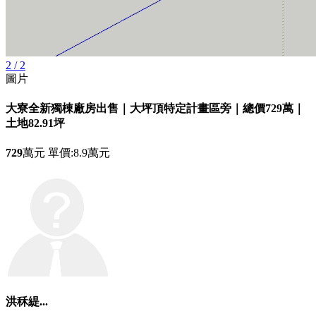
2 / 2
圖片
大寮全新獨棟廠房出售｜大坪頂特定計畫區旁｜總價729萬｜
土地82.91坪
729
萬元
單價:8.9萬元
洪秝緹...