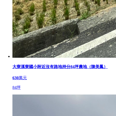
大寮溪寮國小附近沒有路地持分84坪農地（陳美鳳）
630
萬元
84坪