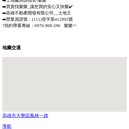
➡️土地廠房請指名-樂樂
➡️買賣找樂樂_讓您買的安心又快樂✔️
➡️高雄不動產開發有限公司__土地王
➡️營業員證號：(111)登字第412992號
?預約帶看專線：0970-900-596   樂樂^^
地圖交通
高雄市大寮區鳳林一路
導航