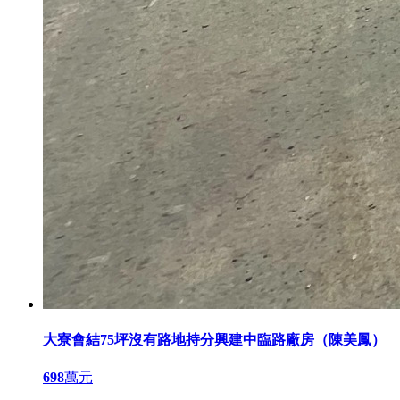
大寮會結75坪沒有路地持分興建中臨路廠房（陳美鳳）
698
萬元