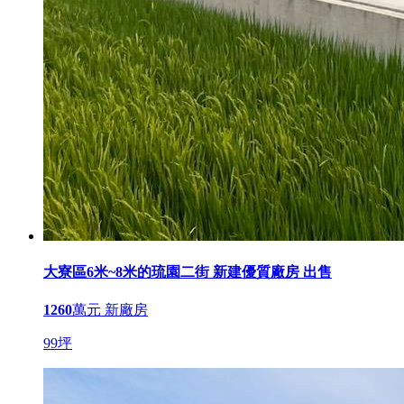
大寮區6米~8米的琉園二街 新建優質廠房 出售
1260
萬元
新廠房
99坪