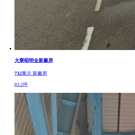
大寮昭明全新廠房
732
萬元
新廠房
83.2坪