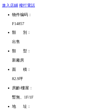
進入店鋪
撥打電話
物件编码：
F14857
類 別：
出售
類 型：
新廠房
面 積：
82.9坪
房齡/樓屋：
暫無、1F/1F
地 址：