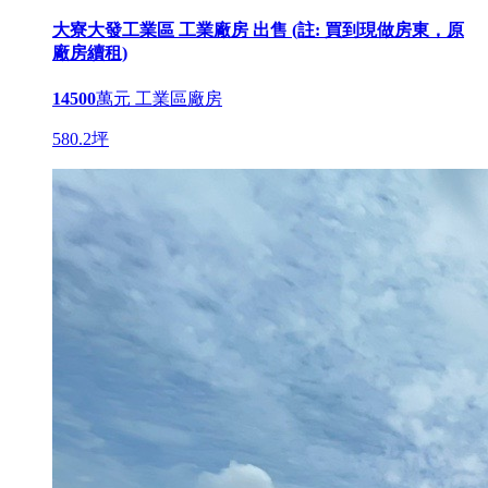
大寮大發工業區 工業廠房 出售 (註: 買到現做房東，原
廠房續租)
14500
萬元
工業區廠房
580.2坪