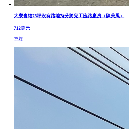
大寮會結75坪沒有路地持分將完工臨路廠房（陳美鳳）
712
萬元
75坪