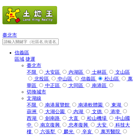
臺北市
信義區
區域
捷運
臺北市
不限
大安區
內湖區
士林區
文山區
北投區
中山區
信義區
松山區
萬
華區
中正區
大同區
南港區
切換城市
文湖線
不限
南港展覽館
南港軟體園
東湖
葫洲
大湖公園
內湖
文德
港墘
西湖
劍南路
大直
松山機場
中山國
中
南京復興
忠孝復興
大安
科技大
樓
六張犁
麟光
辛亥
萬芳醫院