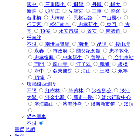
國中
三重國小
迴龍
丹鳳
輔大
新莊
頭前庄
先嗇宮
三重
菜寮
台北橋
大橋頭
民權西路
中山國小
行天宮
松江南京
忠孝新生
東門
古
亭
頂溪
永安市場
景安
南勢角
板南線
不限
南港展覽館
南港
昆陽
後山埤
永春
市政府
國父紀念館
忠孝敦化
忠孝復興
忠孝新生
善導寺
台北車站
西門
龍山寺
江子翠
新埔
板橋
府中
亞東醫院
海山
土城
永寧
頂埔
環狀線西環段
不限
紅樹林
竿蓁林
淡金鄧公
淡江
大學
淡金北新
新市一路
淡水行政中心
濱海義山
濱海沙崙
淡海新市鎮
崁頂
貓空纜車
不限
重置
確認
類別