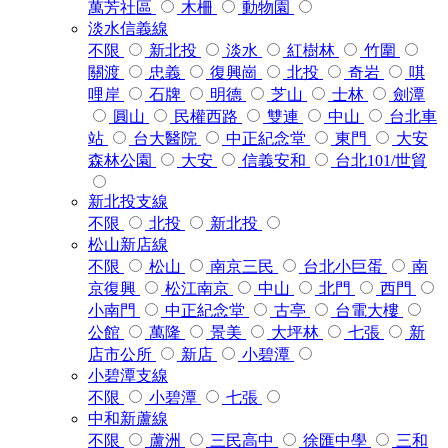
萬芳社區
木柵
動物園
淡水信義線
不限
新北投
淡水
紅樹林
竹圍
關渡
忠義
復興崗
北投
奇岩
唭
哩岸
石牌
明德
芝山
士林
劍潭
圓山
民權西路
雙連
中山
台北車
站
台大醫院
中正紀念堂
東門
大安
森林公園
大安
信義安和
台北101/世貿
新北投支線
不限
北投
新北投
松山新店線
不限
松山
南京三民
台北小巨蛋
南
京復興
松江南京
中山
北門
西門
小南門
中正紀念堂
古亭
台電大樓
公館
萬隆
景美
大坪林
七張
新
店市公所
新店
小碧潭
小碧潭支線
不限
小碧潭
七張
中和新蘆線
不限
蘆洲
三民高中
徐匯中學
三和