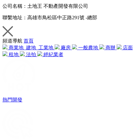
公司名稱：
土地王 不動產開發有限公司
聯繫地址：
高雄市鳥松區中正路291號 -總部
頻道導航
首頁
商業地
建地
工業地
廠房
一般農地
商辦
店面
租地
法拍
經紀業者
熱門開發