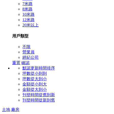
7米路
8米路
10米路
12米路
20米以上
用戶類型
不限
營業員
經紀公司
重置
確認
默認更新時間排序
坪數從小到到
坪數從大到小
金額從小到大
金額從大到小
刊登時間從舊到新
刊登時間從新到舊
土地
廠房