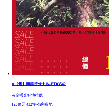
⭐【售】南港持分土地-ET03542
黃金曝光
好地推薦
125
萬元
432坪/都內農地