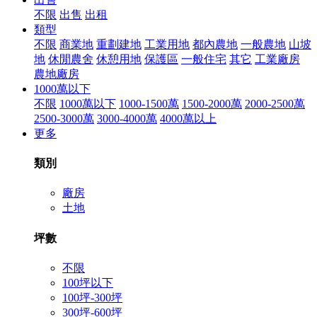
不限
出售
出租
類型
不限
商業地
重劃建地
工業用地
都內農地
一般農地
山坡
地
休閒農舍
休憩用地
保護區
一般住宅
其它
工業廠房
農地廠房
1000萬以下
不限
1000萬以下
1000-1500萬
1500-2000萬
2000-2500萬
2500-3000萬
3000-4000萬
4000萬以上
更多
類別
廠房
土地
坪數
不限
100坪以下
100坪-300坪
300坪-600坪