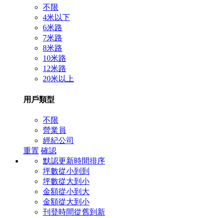
不限
4米以下
6米路
7米路
8米路
10米路
12米路
20米以上
用戶類型
不限
營業員
經紀公司
重置
確認
默認更新時間排序
坪數從小到到
坪數從大到小
金額從小到大
金額從大到小
刊登時間從舊到新