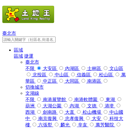
臺北市
區域
區域
捷運
臺北市
不限
大安區
內湖區
士林區
文山區
北投區
中山區
信義區
松山區
萬
華區
中正區
大同區
南港區
切換城市
文湖線
不限
南港展覽館
南港軟體園
東湖
葫洲
大湖公園
內湖
文德
港墘
西湖
劍南路
大直
松山機場
中山國
中
南京復興
忠孝復興
大安
科技大
樓
六張犁
麟光
辛亥
萬芳醫院