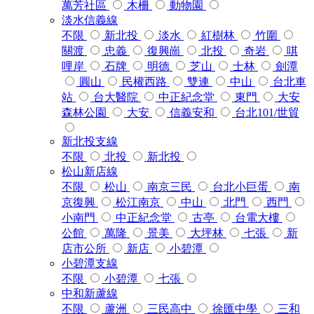
萬芳社區
木柵
動物園
淡水信義線
不限
新北投
淡水
紅樹林
竹圍
關渡
忠義
復興崗
北投
奇岩
唭
哩岸
石牌
明德
芝山
士林
劍潭
圓山
民權西路
雙連
中山
台北車
站
台大醫院
中正紀念堂
東門
大安
森林公園
大安
信義安和
台北101/世貿
新北投支線
不限
北投
新北投
松山新店線
不限
松山
南京三民
台北小巨蛋
南
京復興
松江南京
中山
北門
西門
小南門
中正紀念堂
古亭
台電大樓
公館
萬隆
景美
大坪林
七張
新
店市公所
新店
小碧潭
小碧潭支線
不限
小碧潭
七張
中和新蘆線
不限
蘆洲
三民高中
徐匯中學
三和