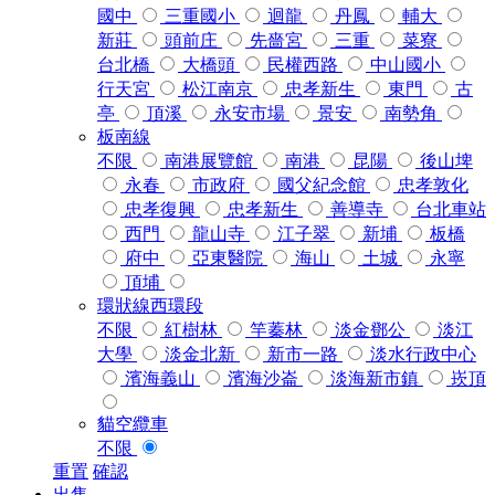
國中
三重國小
迴龍
丹鳳
輔大
新莊
頭前庄
先嗇宮
三重
菜寮
台北橋
大橋頭
民權西路
中山國小
行天宮
松江南京
忠孝新生
東門
古
亭
頂溪
永安市場
景安
南勢角
板南線
不限
南港展覽館
南港
昆陽
後山埤
永春
市政府
國父紀念館
忠孝敦化
忠孝復興
忠孝新生
善導寺
台北車站
西門
龍山寺
江子翠
新埔
板橋
府中
亞東醫院
海山
土城
永寧
頂埔
環狀線西環段
不限
紅樹林
竿蓁林
淡金鄧公
淡江
大學
淡金北新
新市一路
淡水行政中心
濱海義山
濱海沙崙
淡海新市鎮
崁頂
貓空纜車
不限
重置
確認
出售