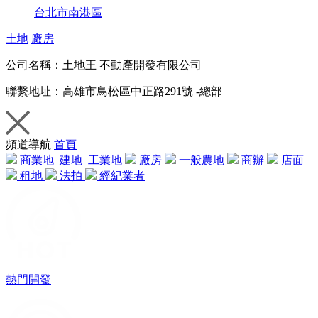
台北市南港區
土地
廠房
公司名稱：
土地王 不動產開發有限公司
聯繫地址：
高雄市鳥松區中正路291號 -總部
頻道導航
首頁
商業地
建地
工業地
廠房
一般農地
商辦
店面
租地
法拍
經紀業者
熱門開發