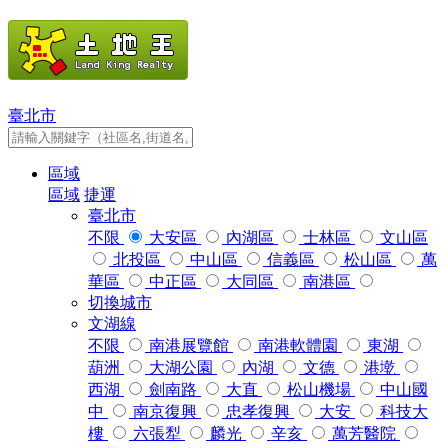
臺北市
區域
區域
捷運
臺北市
不限
大安區
內湖區
士林區
文山區
北投區
中山區
信義區
松山區
萬
華區
中正區
大同區
南港區
切換城市
文湖線
不限
南港展覽館
南港軟體園
東湖
葫洲
大湖公園
內湖
文德
港墘
西湖
劍南路
大直
松山機場
中山國
中
南京復興
忠孝復興
大安
科技大
樓
六張犁
麟光
辛亥
萬芳醫院