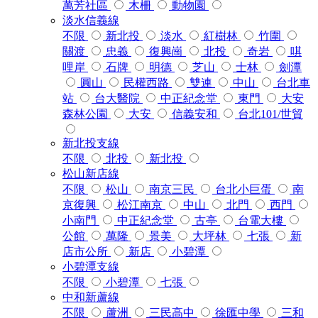
萬芳社區
木柵
動物園
淡水信義線
不限
新北投
淡水
紅樹林
竹圍
關渡
忠義
復興崗
北投
奇岩
唭
哩岸
石牌
明德
芝山
士林
劍潭
圓山
民權西路
雙連
中山
台北車
站
台大醫院
中正紀念堂
東門
大安
森林公園
大安
信義安和
台北101/世貿
新北投支線
不限
北投
新北投
松山新店線
不限
松山
南京三民
台北小巨蛋
南
京復興
松江南京
中山
北門
西門
小南門
中正紀念堂
古亭
台電大樓
公館
萬隆
景美
大坪林
七張
新
店市公所
新店
小碧潭
小碧潭支線
不限
小碧潭
七張
中和新蘆線
不限
蘆洲
三民高中
徐匯中學
三和