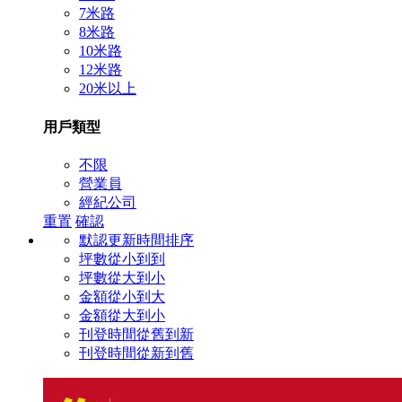
7米路
8米路
10米路
12米路
20米以上
用戶類型
不限
營業員
經紀公司
重置
確認
默認更新時間排序
坪數從小到到
坪數從大到小
金額從小到大
金額從大到小
刊登時間從舊到新
刊登時間從新到舊