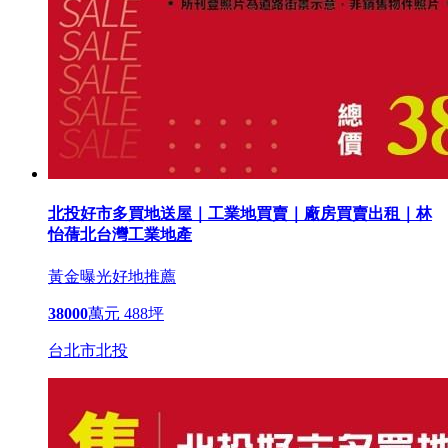
北投好市多買地送屋｜工業地買賣｜廠房買賣出租｜林
怡蒨北台灣工業地產
黃金曝光
好地推薦
38000
萬元
488坪
台北市北投