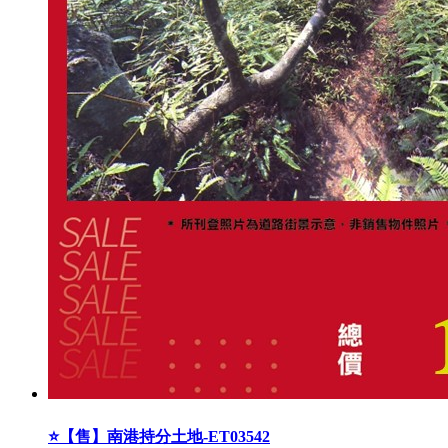
⭐【售】南港持分土地-ET03542