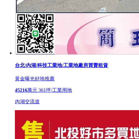
台北/內湖/科技工業地/工業地廠房買賣租賃
黃金曝光
好地推薦
45216
萬元
361坪/工業用地
內湖交流道