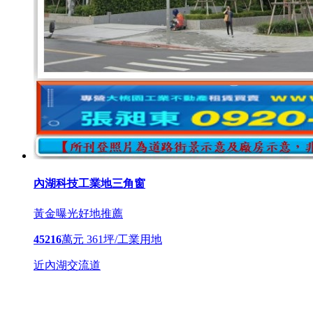
內湖科技工業地三角窗
黃金曝光
好地推薦
45216
萬元
361坪/工業用地
近內湖交流道