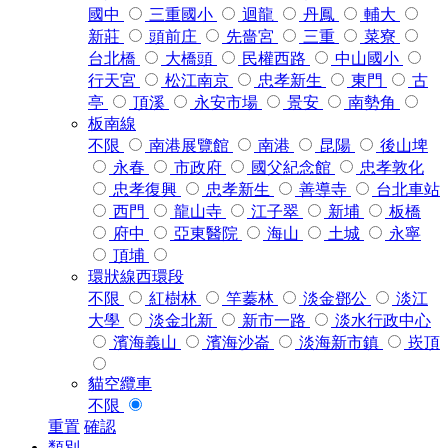
國中
三重國小
迴龍
丹鳳
輔大
新莊
頭前庄
先嗇宮
三重
菜寮
台北橋
大橋頭
民權西路
中山國小
行天宮
松江南京
忠孝新生
東門
古
亭
頂溪
永安市場
景安
南勢角
板南線
不限
南港展覽館
南港
昆陽
後山埤
永春
市政府
國父紀念館
忠孝敦化
忠孝復興
忠孝新生
善導寺
台北車站
西門
龍山寺
江子翠
新埔
板橋
府中
亞東醫院
海山
土城
永寧
頂埔
環狀線西環段
不限
紅樹林
竿蓁林
淡金鄧公
淡江
大學
淡金北新
新市一路
淡水行政中心
濱海義山
濱海沙崙
淡海新市鎮
崁頂
貓空纜車
不限
重置
確認
類別