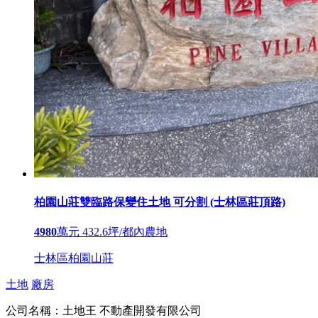
柏園山莊雙臨路保變住土地 可分割 (士林區莊頂路)
4980
萬元
432.6坪/都內農地
士林區柏園山莊
土地
廠房
公司名稱：
土地王 不動產開發有限公司