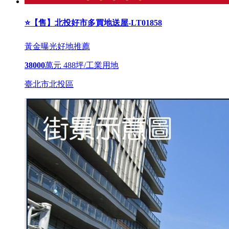
⭐【售】北投好市多買地送屋-LT01858
黃金曝光
好地推薦
38000
萬元
488坪/工業用地
臺北市北投區