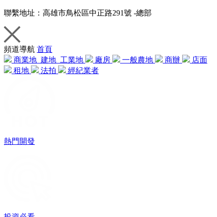
聯繫地址：
高雄市鳥松區中正路291號 -總部
頻道導航
首頁
商業地
建地
工業地
廠房
一般農地
商辦
店面
租地
法拍
經紀業者
熱門開發
投資必看