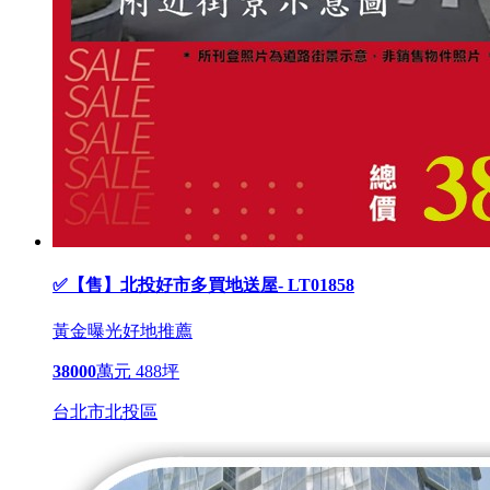
✅【售】北投好市多買地送屋- LT01858
黃金曝光
好地推薦
38000
萬元
488坪
台北市北投區