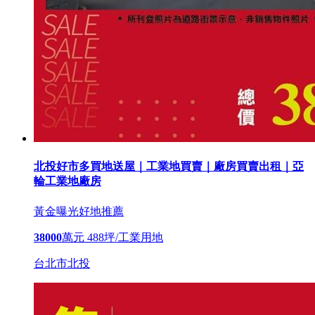
北投好市多買地送屋｜工業地買賣｜廠房買賣出租｜亞
輪工業地廠房
黃金曝光
好地推薦
38000
萬元
488坪/工業用地
台北市北投