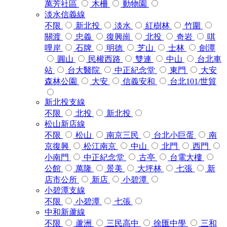
萬芳社區
木柵
動物園
淡水信義線
不限
新北投
淡水
紅樹林
竹圍
關渡
忠義
復興崗
北投
奇岩
唭
哩岸
石牌
明德
芝山
士林
劍潭
圓山
民權西路
雙連
中山
台北車
站
台大醫院
中正紀念堂
東門
大安
森林公園
大安
信義安和
台北101/世貿
新北投支線
不限
北投
新北投
松山新店線
不限
松山
南京三民
台北小巨蛋
南
京復興
松江南京
中山
北門
西門
小南門
中正紀念堂
古亭
台電大樓
公館
萬隆
景美
大坪林
七張
新
店市公所
新店
小碧潭
小碧潭支線
不限
小碧潭
七張
中和新蘆線
不限
蘆洲
三民高中
徐匯中學
三和