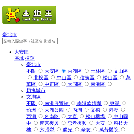
臺北市
大安區
區域
捷運
臺北市
不限
大安區
內湖區
士林區
文山區
北投區
中山區
信義區
松山區
萬
華區
中正區
大同區
南港區
切換城市
文湖線
不限
南港展覽館
南港軟體園
東湖
葫洲
大湖公園
內湖
文德
港墘
西湖
劍南路
大直
松山機場
中山國
中
南京復興
忠孝復興
大安
科技大
樓
六張犁
麟光
辛亥
萬芳醫院