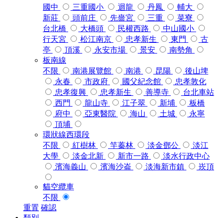
國中
三重國小
迴龍
丹鳳
輔大
新莊
頭前庄
先嗇宮
三重
菜寮
台北橋
大橋頭
民權西路
中山國小
行天宮
松江南京
忠孝新生
東門
古
亭
頂溪
永安市場
景安
南勢角
板南線
不限
南港展覽館
南港
昆陽
後山埤
永春
市政府
國父紀念館
忠孝敦化
忠孝復興
忠孝新生
善導寺
台北車站
西門
龍山寺
江子翠
新埔
板橋
府中
亞東醫院
海山
土城
永寧
頂埔
環狀線西環段
不限
紅樹林
竿蓁林
淡金鄧公
淡江
大學
淡金北新
新市一路
淡水行政中心
濱海義山
濱海沙崙
淡海新市鎮
崁頂
貓空纜車
不限
重置
確認
類別