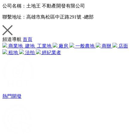
公司名稱：
土地王 不動產開發有限公司
聯繫地址：
高雄市鳥松區中正路291號 -總部
頻道導航
首頁
商業地
建地
工業地
廠房
一般農地
商辦
店面
租地
法拍
經紀業者
熱門開發