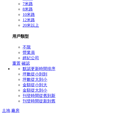
7米路
8米路
10米路
12米路
20米以上
用戶類型
不限
營業員
經紀公司
重置
確認
默認更新時間排序
坪數從小到到
坪數從大到小
金額從小到大
金額從大到小
刊登時間從舊到新
刊登時間從新到舊
土地
廠房