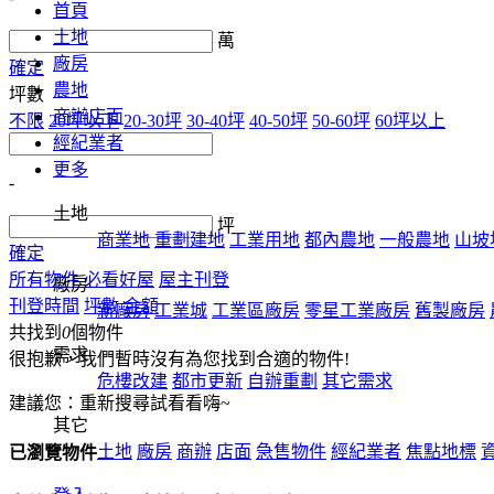
首頁
土地
萬
廠房
確定
農地
坪數
商辦店面
不限
20坪以下
20-30坪
30-40坪
40-50坪
50-60坪
60坪以上
經紀業者
更多
-
土地
坪
商業地
重劃建地
工業用地
都內農地
一般農地
山坡
確定
所有物件
必看好屋
屋主刊登
廠房
刊登時間
坪數
金額
新廠房
工業城
工業區廠房
零星工業廠房
舊製廠房
共找到
0
個物件
需求
很抱歉，我們暫時沒有為您找到合適的物件!
危樓改建
都市更新
自辦重劃
其它需求
建議您：重新搜尋試看看嗨~
其它
土地
廠房
商辦
店面
急售物件
經紀業者
焦點地標
已瀏覽物件