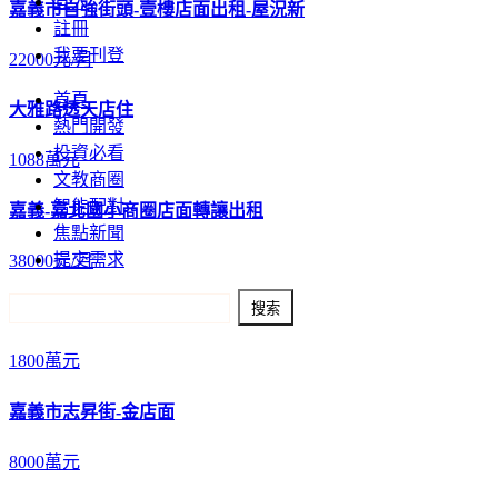
登入
嘉義市自強街頭-壹樓店面出租-屋況新
註冊
我要刊登
22000元/月
首頁
大雅路透天店住
熱門開發
投資必看
1088萬元
文教商圈
智能配對
嘉義-嘉北國小商圈店面轉讓出租
焦點新聞
提交需求
38000元/月
西區透天店住~台灣阿魯米
1800萬元
嘉義市志昇街-金店面
8000萬元