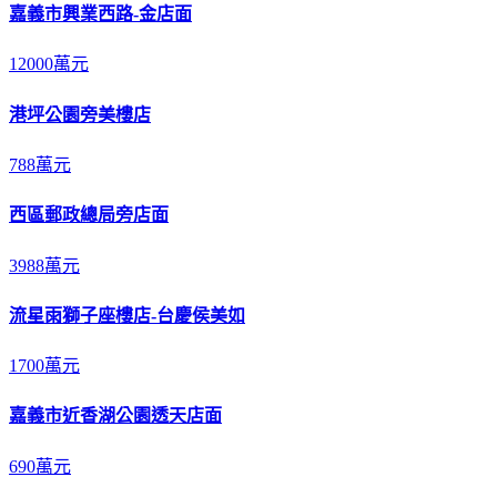
嘉義市興業西路-金店面
12000萬元
港坪公園旁美樓店
788萬元
西區郵政總局旁店面
3988萬元
流星雨獅子座樓店-台慶侯美如
1700萬元
嘉義市近香湖公園透天店面
690萬元