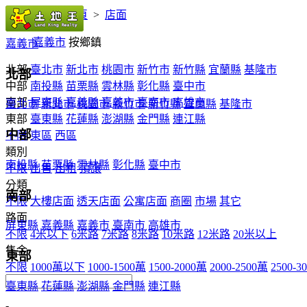
您的位置：
首頁
>
店面
嘉義市
按鄉鎮
嘉義市
北部
臺北市
新北市
桃園市
新竹市
新竹縣
宜蘭縣
基隆市
北部
中部
南投縣
苗栗縣
雲林縣
彰化縣
臺中市
南部
屏東縣
嘉義縣
嘉義市
臺南市
高雄市
臺北市
新北市
桃園市
新竹市
新竹縣
宜蘭縣
基隆市
東部
臺東縣
花蓮縣
澎湖縣
金門縣
連江縣
中部
不限
東區
西區
類別
南投縣
苗栗縣
雲林縣
彰化縣
臺中市
不限
出售
出租
頂讓
分類
南部
不限
大樓店面
透天店面
公寓店面
商圈
市場
其它
路面
屏東縣
嘉義縣
嘉義市
臺南市
高雄市
不限
4米以下
6米路
7米路
8米路
10米路
12米路
20米以上
售金
東部
不限
1000萬以下
1000-1500萬
1500-2000萬
2000-2500萬
2500-3
臺東縣
花蓮縣
澎湖縣
金門縣
連江縣
-