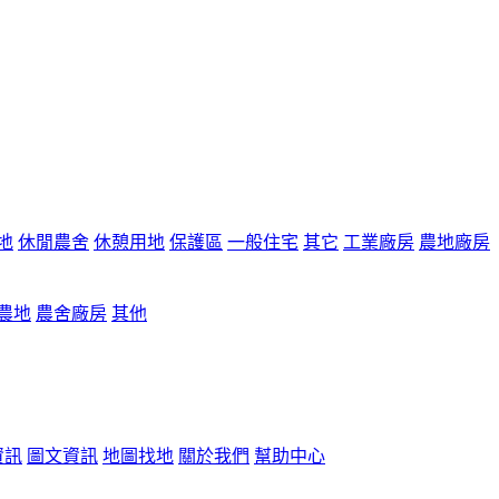
地
休閒農舍
休憩用地
保護區
一般住宅
其它
工業廠房
農地廠房
農地
農舍廠房
其他
資訊
圖文資訊
地圖找地
關於我們
幫助中心