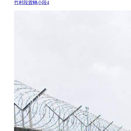
竹村段貨轉小段4