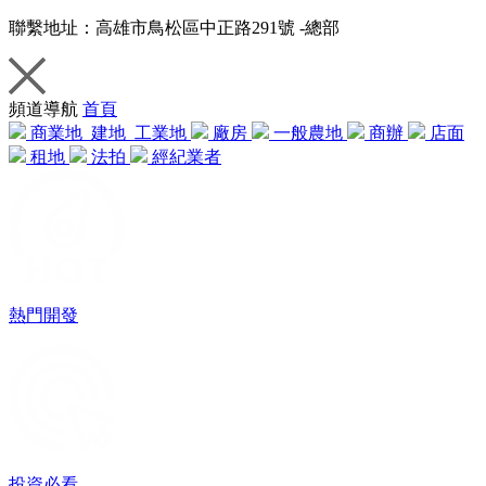
聯繫地址：
高雄市鳥松區中正路291號 -總部
頻道導航
首頁
商業地
建地
工業地
廠房
一般農地
商辦
店面
租地
法拍
經紀業者
熱門開發
投資必看