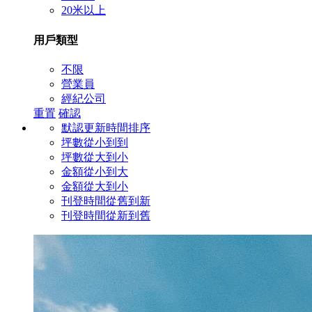
20米以上
用戶類型
不限
營業員
經紀公司
重置
確認
默認更新時間排序
坪數從小到到
坪數從大到小
金額從小到大
金額從大到小
刊登時間從舊到新
刊登時間從新到舊