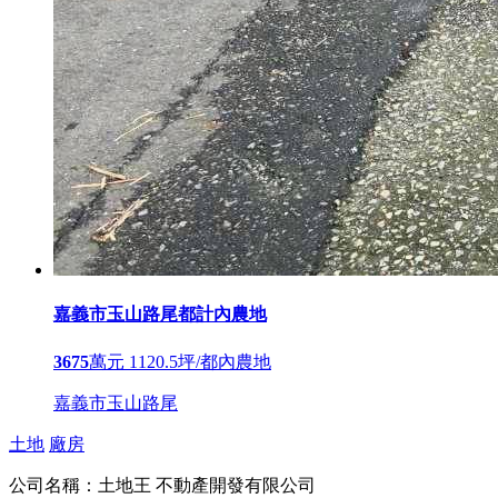
嘉義市玉山路尾都計內農地
3675
萬元
1120.5坪/都內農地
嘉義市玉山路尾
土地
廠房
公司名稱：
土地王 不動產開發有限公司