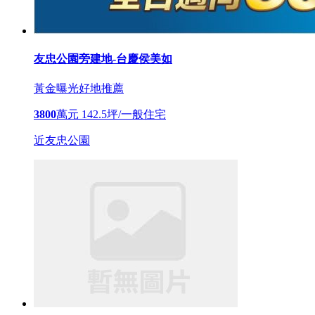
友忠公園旁建地-台慶侯美如
黃金曝光
好地推薦
3800
萬元
142.5坪/一般住宅
近友忠公園