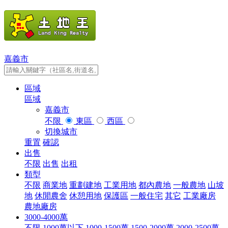
嘉義市
區域
區域
嘉義市
不限
東區
西區
切換城市
重置
確認
出售
不限
出售
出租
類型
不限
商業地
重劃建地
工業用地
都內農地
一般農地
山坡
地
休閒農舍
休憩用地
保護區
一般住宅
其它
工業廠房
農地廠房
3000-4000萬
不限
1000萬以下
1000-1500萬
1500-2000萬
2000-2500萬