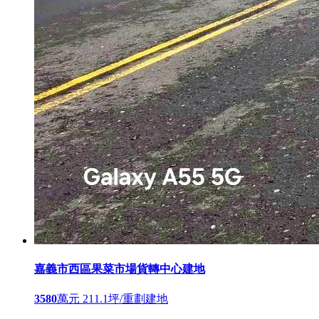
嘉義市西區果菜市場貨轉中心建地
3580
萬元
211.1坪/重劃建地