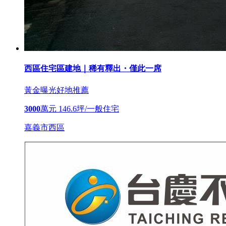
西區住宅區建地｜稀有釋出・僅此一席
黃金曝光
好地推薦
3000
萬元
146.6坪/一般住宅
嘉義市西區