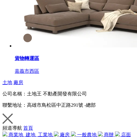
貨物轉運區
嘉義市西區
土地
廠房
公司名稱：
土地王 不動產開發有限公司
聯繫地址：
高雄市鳥松區中正路291號 -總部
頻道導航
首頁
商業地
建地
工業地
廠房
一般農地
商辦
店面