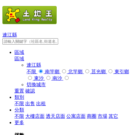
連江縣
區域
區域
連江縣
不限
南竿鄉
北竿鄉
莒光鄉
東引鄉
東沙
南沙
切換城市
重置
確認
類別
不限
出售
出租
分類
不限
大樓店面
透天店面
公寓店面
商圈
市場
其它
更多