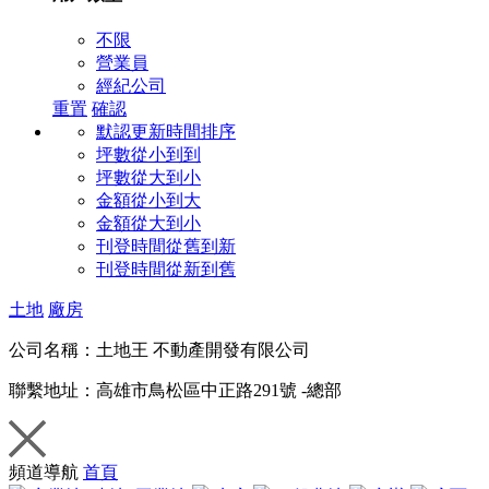
不限
營業員
經紀公司
重置
確認
默認更新時間排序
坪數從小到到
坪數從大到小
金額從小到大
金額從大到小
刊登時間從舊到新
刊登時間從新到舊
土地
廠房
公司名稱：
土地王 不動產開發有限公司
聯繫地址：
高雄市鳥松區中正路291號 -總部
頻道導航
首頁