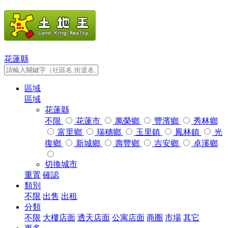
花蓮縣
區域
區域
花蓮縣
不限
花蓮市
萬榮鄉
豐濱鄉
秀林鄉
富里鄉
瑞穗鄉
玉里鎮
鳳林鎮
光
復鄉
新城鄉
壽豐鄉
吉安鄉
卓溪鄉
切換城市
重置
確認
類別
不限
出售
出租
分類
不限
大樓店面
透天店面
公寓店面
商圈
市場
其它