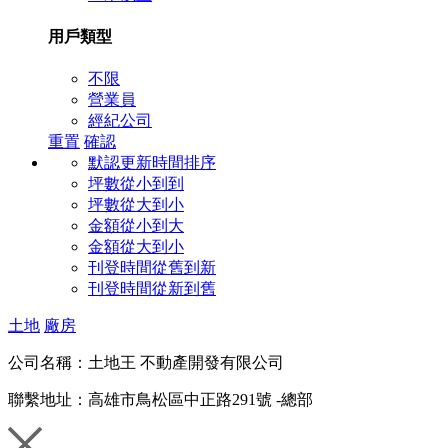
用戶類型
不限
營業員
經紀公司
重置
確認
默認更新時間排序
坪數從小到到
坪數從大到小
金額從小到大
金額從大到小
刊登時間從舊到新
刊登時間從新到舊
土地
廠房
公司名稱：
土地王 不動產開發有限公司
聯繫地址：
高雄市鳥松區中正路291號 -總部