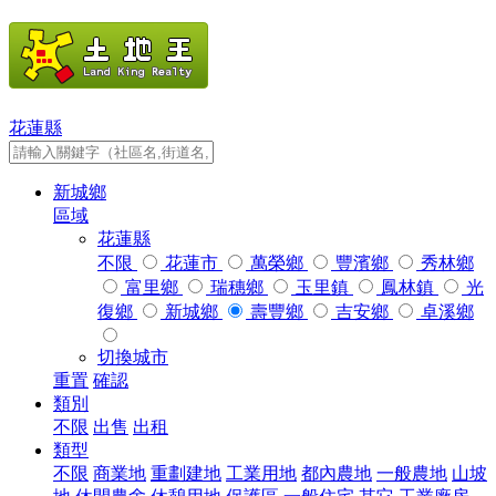
花蓮縣
新城鄉
區域
花蓮縣
不限
花蓮市
萬榮鄉
豐濱鄉
秀林鄉
富里鄉
瑞穗鄉
玉里鎮
鳳林鎮
光
復鄉
新城鄉
壽豐鄉
吉安鄉
卓溪鄉
切換城市
重置
確認
類別
不限
出售
出租
類型
不限
商業地
重劃建地
工業用地
都內農地
一般農地
山坡