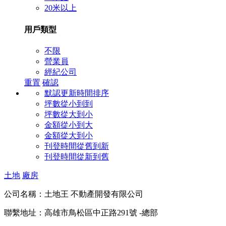
20米以上
用戶類型
不限
營業員
經紀公司
重置
確認
默認更新時間排序
坪數從小到到
坪數從大到小
金額從小到大
金額從大到小
刊登時間從舊到新
刊登時間從新到舊
土地
廠房
公司名稱：
土地王 不動產開發有限公司
聯繫地址：
高雄市鳥松區中正路291號 -總部