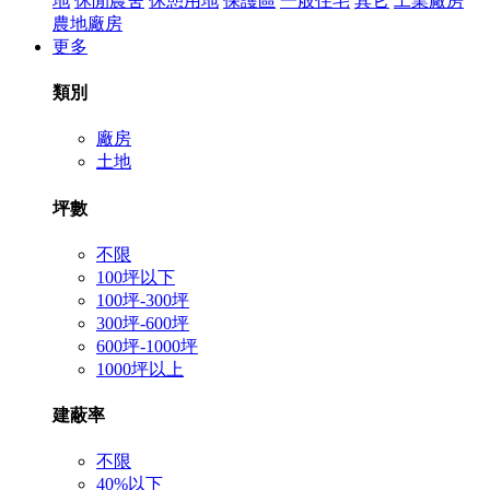
地
休閒農舍
休憩用地
保護區
一般住宅
其它
工業廠房
農地廠房
更多
類別
廠房
土地
坪數
不限
100坪以下
100坪-300坪
300坪-600坪
600坪-1000坪
1000坪以上
建蔽率
不限
40%以下