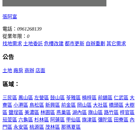
張阿富
電話：
0961268139
從業年限：
0
找地需求
土地委託
危樓改建
都市更新
自辦重劃
其它需求
公告
土地
廠房
商辦
店面
區域：
三民區
鳳山區
左營區
鼓山區
苓雅區
楠梓區
前鎮區
仁武區
大
寮區
小港區
鳥松區
新興區
前金區
岡山區
大社區
橋頭區
大樹
區
鹽埕區
美濃區
林園區
燕巢區
湖內區
旗山區
路竹區
梓官區
茄萣區
六龜區
杉林區
阿蓮區
甲仙區
旗津區
彌陀區
田寮區
內
門區
永安區
桃源區
茂林區
那瑪夏區