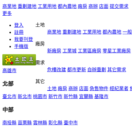
商業地
重劃建地
工業用地
都內農地
廠房
商辦
店面
提交需求
更多
土地
登入
商業地
重劃建地
工業用地
都內農地
一般
註冊
我要刊登
廠房
手機版
新廠房
工業城
工業區廠房
零星工業廠房
需求
危樓改建
都市更新
自辦重劃
其它需求
高雄市
其它
北部
土地
廠房
商辦
店面
急售物件
經紀業者
臺北市
新北市
桃園市
新竹市
新竹縣
宜蘭縣
基隆市
中部
南投縣
苗栗縣
雲林縣
彰化縣
臺中市